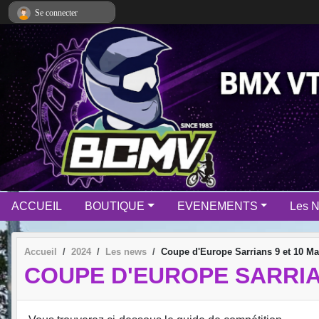
Panneau de gestion des cookies
Se connecter
ACCUEIL
BOUTIQUE
EVENEMENTS
Les 
Accueil
2024
Les news
Coupe d'Europe Sarrians 9 et 10 Ma
COUPE D'EUROPE SARRIA